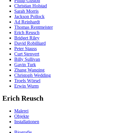
Philip Guston
Christian Holstad
Sarah Morris
Jackson Pollock
Ad Reinhardt
Thomas Rentmeister
Erich Reusch
Bridget Riley
David Robilliard
Peter Stauss
Curt Stenvert
Billy Sullivan
Gavin Turk
Zhang Wanqing
Christoph Wedding
Troels Wörsel
Erwin Wurm
Erich Reusch
Malerei
Objekte
Installationen
Biografie