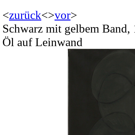
<
zurück
<
>
vor
>
Schwarz mit gelbem Band,
Öl auf Leinwand