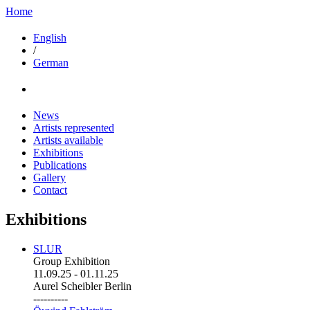
Home
English
/
German
News
Artists represented
Artists available
Exhibitions
Publications
Gallery
Contact
Exhibitions
SLUR
Group Exhibition
11.09.25
-
01.11.25
Aurel Scheibler Berlin
----------