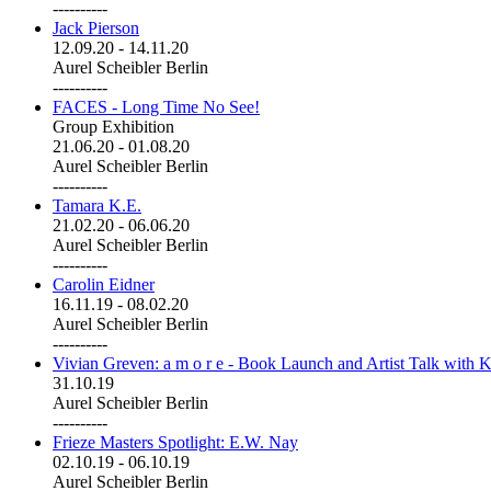
----------
Jack Pierson
12.09.20
-
14.11.20
Aurel Scheibler Berlin
----------
FACES - Long Time No See!
Group Exhibition
21.06.20
-
01.08.20
Aurel Scheibler Berlin
----------
Tamara K.E.
21.02.20
-
06.06.20
Aurel Scheibler Berlin
----------
Carolin Eidner
16.11.19
-
08.02.20
Aurel Scheibler Berlin
----------
Vivian Greven: a m o r e - Book Launch and Artist Talk with K
31.10.19
Aurel Scheibler Berlin
----------
Frieze Masters Spotlight: E.W. Nay
02.10.19
-
06.10.19
Aurel Scheibler Berlin