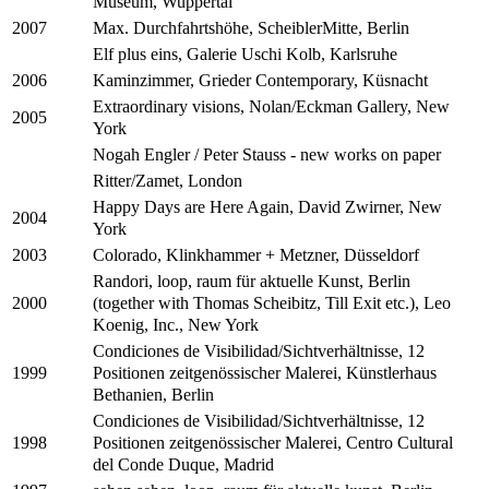
Museum, Wuppertal
Max. Durchfahrtshöhe, ScheiblerMitte, Berlin
2007
Elf plus eins, Galerie Uschi Kolb, Karlsruhe
Kaminzimmer, Grieder Contemporary, Küsnacht
2006
Extraordinary visions, Nolan/Eckman Gallery, New
2005
York
Nogah Engler / Peter Stauss - new works on paper
Ritter/Zamet, London
Happy Days are Here Again, David Zwirner, New
2004
York
Colorado, Klinkhammer + Metzner, Düsseldorf
2003
Randori, loop, raum für aktuelle Kunst, Berlin
(together with Thomas Scheibitz, Till Exit etc.), Leo
2000
Koenig, Inc., New York
Condiciones de Visibilidad/Sichtverhältnisse, 12
Positionen zeitgenössischer Malerei, Künstlerhaus
1999
Bethanien, Berlin
Condiciones de Visibilidad/Sichtverhältnisse, 12
Positionen zeitgenössischer Malerei, Centro Cultural
1998
del Conde Duque, Madrid