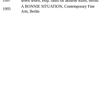
sehen sehen, loop, raum für aktuelle kunst, Berlin
1997
A BONNIE SITUATION, Contemporary Fine
1995
Arts, Berlin