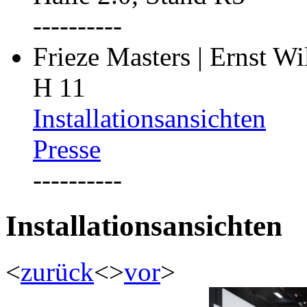
----------
Frieze Masters | Ernst W
H 11
Installationsansichten
Presse
----------
Installationsansichten
<
zurück
<
>
vor
>