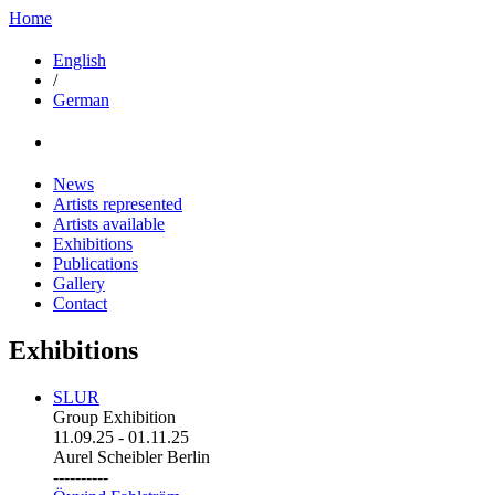
Home
English
/
German
News
Artists represented
Artists available
Exhibitions
Publications
Gallery
Contact
Exhibitions
SLUR
Group Exhibition
11.09.25
-
01.11.25
Aurel Scheibler Berlin
----------