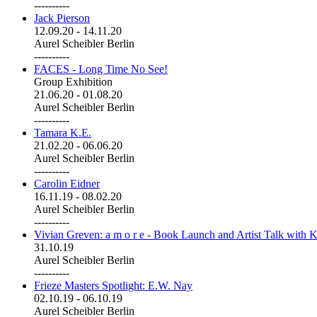
----------
Jack Pierson
12.09.20
-
14.11.20
Aurel Scheibler Berlin
----------
FACES - Long Time No See!
Group Exhibition
21.06.20
-
01.08.20
Aurel Scheibler Berlin
----------
Tamara K.E.
21.02.20
-
06.06.20
Aurel Scheibler Berlin
----------
Carolin Eidner
16.11.19
-
08.02.20
Aurel Scheibler Berlin
----------
Vivian Greven: a m o r e - Book Launch and Artist Talk with K
31.10.19
Aurel Scheibler Berlin
----------
Frieze Masters Spotlight: E.W. Nay
02.10.19
-
06.10.19
Aurel Scheibler Berlin