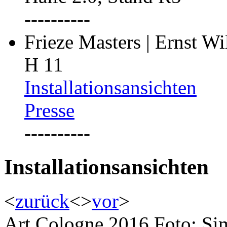
----------
Frieze Masters | Ernst W
H 11
Installationsansichten
Presse
----------
Installationsansichten
<
zurück
<
>
vor
>
Art Cologne 2016 Foto: Si