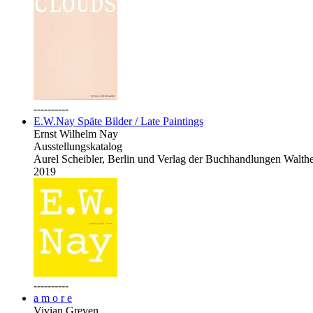
----------
E.W.Nay Späte Bilder / Late Paintings
Ernst Wilhelm Nay
Ausstellungskatalog
Aurel Scheibler, Berlin und Verlag der Buchhandlungen Walth
2019
----------
a m o r e
Vivian Greven