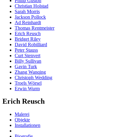
Philip Guston
Christian Holstad
Sarah Morris
Jackson Pollock
Ad Reinhardt
Thomas Rentmeister
Erich Reusch
Bridget Riley
David Robilliard
Peter Stauss
Curt Stenvert
Billy Sullivan
Gavin Turk
Zhang Wanqing
Christoph Wedding
Troels Wörsel
Erwin Wurm
Erich Reusch
Malerei
Objekte
Installationen
Biografie