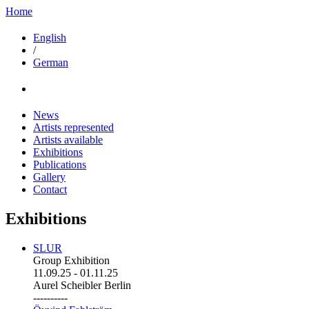
Home
English
/
German
News
Artists represented
Artists available
Exhibitions
Publications
Gallery
Contact
Exhibitions
SLUR
Group Exhibition
11.09.25
-
01.11.25
Aurel Scheibler Berlin
----------