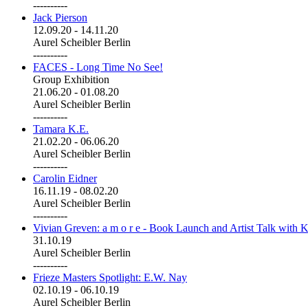
----------
Jack Pierson
12.09.20
-
14.11.20
Aurel Scheibler Berlin
----------
FACES - Long Time No See!
Group Exhibition
21.06.20
-
01.08.20
Aurel Scheibler Berlin
----------
Tamara K.E.
21.02.20
-
06.06.20
Aurel Scheibler Berlin
----------
Carolin Eidner
16.11.19
-
08.02.20
Aurel Scheibler Berlin
----------
Vivian Greven: a m o r e - Book Launch and Artist Talk with K
31.10.19
Aurel Scheibler Berlin
----------
Frieze Masters Spotlight: E.W. Nay
02.10.19
-
06.10.19
Aurel Scheibler Berlin