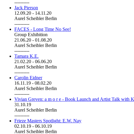
----------
Jack Pierson
12.09.20
-
14.11.20
Aurel Scheibler Berlin
----------
FACES - Long Time No See!
Group Exhibition
21.06.20
-
01.08.20
Aurel Scheibler Berlin
----------
Tamara K.E.
21.02.20
-
06.06.20
Aurel Scheibler Berlin
----------
Carolin Eidner
16.11.19
-
08.02.20
Aurel Scheibler Berlin
----------
Vivian Greven: a m o r e - Book Launch and Artist Talk with K
31.10.19
Aurel Scheibler Berlin
----------
Frieze Masters Spotlight: E.W. Nay
02.10.19
-
06.10.19
Aurel Scheibler Berlin