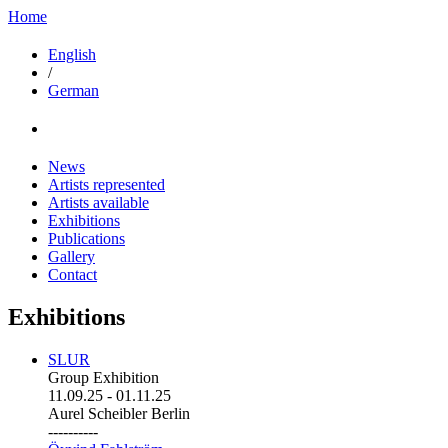
Home
English
/
German
News
Artists represented
Artists available
Exhibitions
Publications
Gallery
Contact
Exhibitions
SLUR
Group Exhibition
11.09.25
-
01.11.25
Aurel Scheibler Berlin
----------