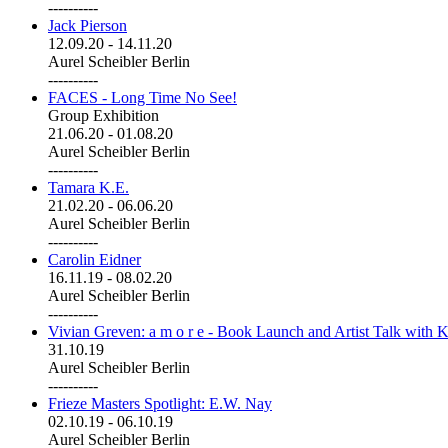
----------
Jack Pierson
12.09.20
-
14.11.20
Aurel Scheibler Berlin
----------
FACES - Long Time No See!
Group Exhibition
21.06.20
-
01.08.20
Aurel Scheibler Berlin
----------
Tamara K.E.
21.02.20
-
06.06.20
Aurel Scheibler Berlin
----------
Carolin Eidner
16.11.19
-
08.02.20
Aurel Scheibler Berlin
----------
Vivian Greven: a m o r e - Book Launch and Artist Talk with K
31.10.19
Aurel Scheibler Berlin
----------
Frieze Masters Spotlight: E.W. Nay
02.10.19
-
06.10.19
Aurel Scheibler Berlin