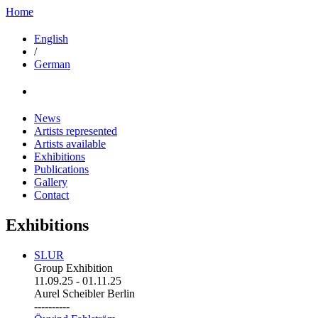
Home
English
/
German
News
Artists represented
Artists available
Exhibitions
Publications
Gallery
Contact
Exhibitions
SLUR
Group Exhibition
11.09.25
-
01.11.25
Aurel Scheibler Berlin
----------