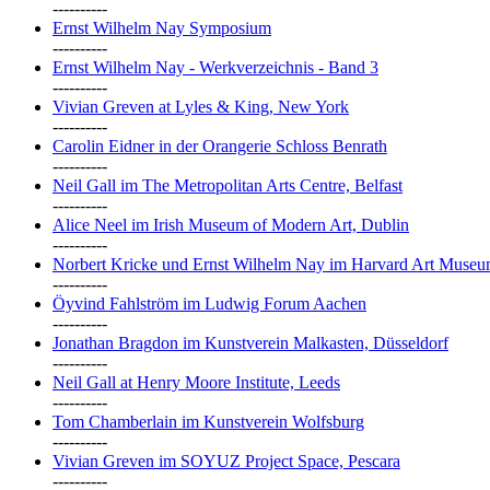
----------
Ernst Wilhelm Nay Symposium
----------
Ernst Wilhelm Nay - Werkverzeichnis - Band 3
----------
Vivian Greven at Lyles & King, New York
----------
Carolin Eidner in der Orangerie Schloss Benrath
----------
Neil Gall im The Metropolitan Arts Centre, Belfast
----------
Alice Neel im Irish Museum of Modern Art, Dublin
----------
Norbert Kricke und Ernst Wilhelm Nay im Harvard Art Muse
----------
Öyvind Fahlström im Ludwig Forum Aachen
----------
Jonathan Bragdon im Kunstverein Malkasten, Düsseldorf
----------
Neil Gall at Henry Moore Institute, Leeds
----------
Tom Chamberlain im Kunstverein Wolfsburg
----------
Vivian Greven im SOYUZ Project Space, Pescara
----------