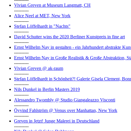
Vivian Greven at Museum Langmatt, CH
----------
Alice Neel at MET, New York
----------
Stefan Löffelhardt in "Nachts"
----------
David Schutter wins the 2020 Berliner Kunstpreis in fine art
----------
Ernst Wilhelm Nay in gestalten - ein Jahrhundert abstrakte Ku
----------
Ernst Wilhelm Nay in Große Realistik & Große Abstraktion, S
----------
Vivian Greven @ ak-raum
----------
Stefan Löffelhardt in Schönheit?! Galerie Gisela Clement, Bon
----------
Nils Dunkel in Berlin Masters 2019
----------
Alessandro Twombly @ Studio Giangaleazzo Visconti
----------
Öyvind Fahlström @ Venus over Manhattan, New York
----------
Greven in Jetzt! Junge Malerei in Deutschland
----------