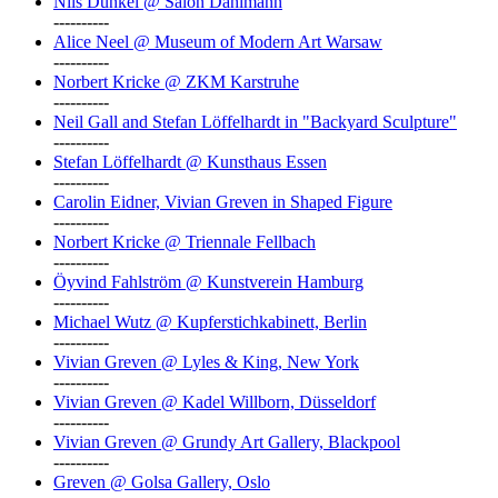
Nils Dunkel @ Salon Dahlmann
----------
Alice Neel @ Museum of Modern Art Warsaw
----------
Norbert Kricke @ ZKM Karstruhe
----------
Neil Gall and Stefan Löffelhardt in "Backyard Sculpture"
----------
Stefan Löffelhardt @ Kunsthaus Essen
----------
Carolin Eidner, Vivian Greven in Shaped Figure
----------
Norbert Kricke @ Triennale Fellbach
----------
Öyvind Fahlström @ Kunstverein Hamburg
----------
Michael Wutz @ Kupferstichkabinett, Berlin
----------
Vivian Greven @ Lyles & King, New York
----------
Vivian Greven @ Kadel Willborn, Düsseldorf
----------
Vivian Greven @ Grundy Art Gallery, Blackpool
----------
Greven @ Golsa Gallery, Oslo