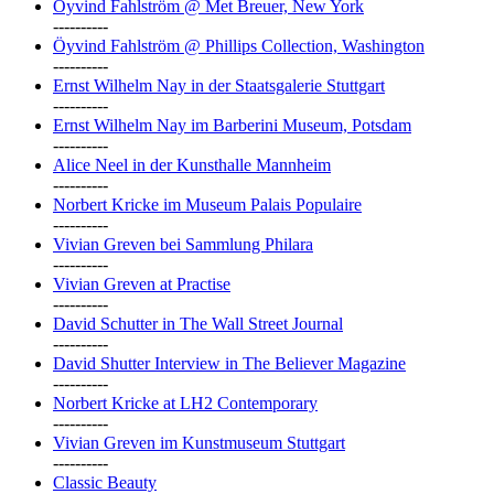
Öyvind Fahlström @ Met Breuer, New York
----------
Öyvind Fahlström @ Phillips Collection, Washington
----------
Ernst Wilhelm Nay in der Staatsgalerie Stuttgart
----------
Ernst Wilhelm Nay im Barberini Museum, Potsdam
----------
Alice Neel in der Kunsthalle Mannheim
----------
Norbert Kricke im Museum Palais Populaire
----------
Vivian Greven bei Sammlung Philara
----------
Vivian Greven at Practise
----------
David Schutter in The Wall Street Journal
----------
David Shutter Interview in The Believer Magazine
----------
Norbert Kricke at LH2 Contemporary
----------
Vivian Greven im Kunstmuseum Stuttgart
----------
Classic Beauty