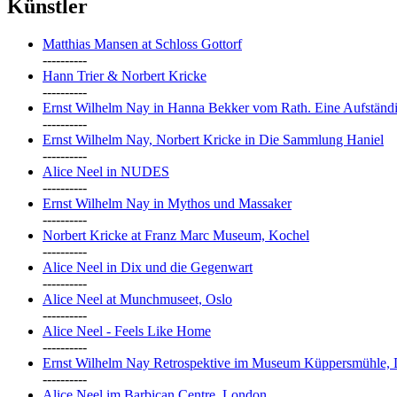
Künstler
Matthias Mansen at Schloss Gottorf
----------
Hann Trier & Norbert Kricke
----------
Ernst Wilhelm Nay in Hanna Bekker vom Rath. Eine Aufständi
----------
Ernst Wilhelm Nay, Norbert Kricke in Die Sammlung Haniel
----------
Alice Neel in NUDES
----------
Ernst Wilhelm Nay in Mythos und Massaker
----------
Norbert Kricke at Franz Marc Museum, Kochel
----------
Alice Neel in Dix und die Gegenwart
----------
Alice Neel at Munchmuseet, Oslo
----------
Alice Neel - Feels Like Home
----------
Ernst Wilhelm Nay Retrospektive im Museum Küppersmühle, 
----------
Alice Neel im Barbican Centre, London