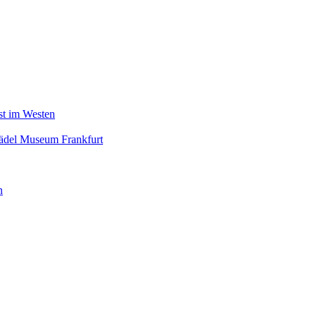
nst im Westen
tädel Museum Frankfurt
n