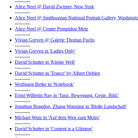
----------
Alice Neel @ David Zwirner, New York
----------
Alice Neel @ Smithsonian National Portrait Gallery, Washingt
----------
Alice Neel @ Centre Pompidou Metz
----------
Vivian Greven @ Galerie Thomas Fuchs
----------
Vivian Greven in 'Ladies Only'
----------
David Schutter in 'Kleine Welt'
----------
David Schutter in 'Trance' by Albert Oehlen
----------
Wolfgang Betke in 'Notebook'
----------
Ernst Wilhelm Nay in 'Tanz. Bewegung. Geste. Bild.'
----------
Jonathan Bragdon, Zhang Wanqing in 'Bloße Landschaft'
----------
Michael Wutz in 'Auf dem Weg zum Motiv'
----------
David Schutter in 'Content is a Glimpse'
----------