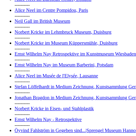
----------
Alice Neel im Centre Pompidou, Paris
----------
Neil Gall im British Museum
----------
Norbert Kricke im Lehmbruck Museum, Duisburg
----------
Norbert Kricke im Museum Küppersmühle, Duisburg
----------
Ernst Wilhelm Nay Retrospektive im Kunstmuseum Wiesbaden
----------
Ernst Wilhelm Nay im Museum Barberini, Potsdam
----------
Alice Neel im Musée de l'Elysée, Lausanne
----------
Stefan Löffelhardt in Medium Zeichnung, Kunstsammlung Ger
----------
Jonathan Bragdon in Medium Zeichnung, Kunstsammlung Ger
----------
Norbert Kricke in Eisen- und Stahlplastik
----------
Ernst Wilhelm Nay - Retrospektive
----------
Öyvind Fahlström in Gegeben sind...|Sprengel Museum Hanno
----------