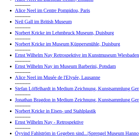
----------
Alice Neel im Centre Pompidou, Paris
----------
Neil Gall im British Museum
----------
Norbert Kricke im Lehmbruck Museum, Duisburg
----------
Norbert Kricke im Museum Küppersmühle, Duisburg
----------
Ernst Wilhelm Nay Retrospektive im Kunstmuseum Wiesbaden
----------
Ernst Wilhelm Nay im Museum Barberini, Potsdam
----------
Alice Neel im Musée de l'Elysée, Lausanne
----------
Stefan Löffelhardt in Medium Zeichnung, Kunstsammlung Ger
----------
Jonathan Bragdon in Medium Zeichnung, Kunstsammlung Ger
----------
Norbert Kricke in Eisen- und Stahlplastik
----------
Ernst Wilhelm Nay - Retrospektive
----------
Öyvind Fahlström in Gegeben sind...|Sprengel Museum Hanno
----------