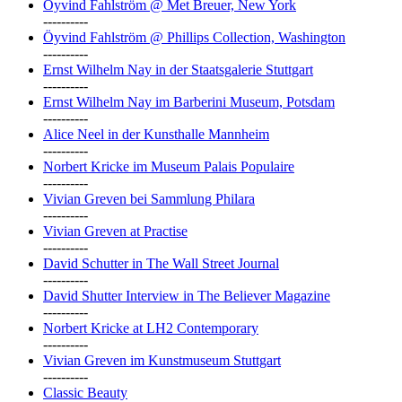
Öyvind Fahlström @ Met Breuer, New York
----------
Öyvind Fahlström @ Phillips Collection, Washington
----------
Ernst Wilhelm Nay in der Staatsgalerie Stuttgart
----------
Ernst Wilhelm Nay im Barberini Museum, Potsdam
----------
Alice Neel in der Kunsthalle Mannheim
----------
Norbert Kricke im Museum Palais Populaire
----------
Vivian Greven bei Sammlung Philara
----------
Vivian Greven at Practise
----------
David Schutter in The Wall Street Journal
----------
David Shutter Interview in The Believer Magazine
----------
Norbert Kricke at LH2 Contemporary
----------
Vivian Greven im Kunstmuseum Stuttgart
----------
Classic Beauty