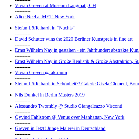
Vivian Greven at Museum Langmatt, CH
----------
Alice Neel at MET, New York
----------
Stefan Löffelhardt in "Nachts"
----------
David Schutter wins the 2020 Berliner Kunstpreis in fine art
----------
Ernst Wilhelm Nay in gestalten - ein Jahrhundert abstrakte Ku
----------
Ernst Wilhelm Nay in Große Realistik & Große Abstraktion, S
----------
Vivian Greven @ ak-raum
----------
Stefan Löffelhardt in Schönheit?! Galerie Gisela Clement, Bon
----------
Nils Dunkel in Berlin Masters 2019
----------
Alessandro Twombly @ Studio Giangaleazzo Visconti
----------
Öyvind Fahlström @ Venus over Manhattan, New York
----------
Greven in Jetzt! Junge Malerei in Deutschland
----------