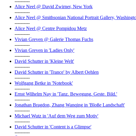
----------
Alice Neel @ David Zwirner, New York
----------
Alice Neel @ Smithsonian National Portrait Gallery, Washingt
----------
Alice Neel @ Centre Pompidou Metz
----------
Vivian Greven @ Galerie Thomas Fuchs
----------
Vivian Greven in 'Ladies Only'
----------
David Schutter in 'Kleine Welt'
----------
David Schutter in 'Trance' by Albert Oehlen
----------
Wolfgang Betke in 'Notebook'
----------
Ernst Wilhelm Nay in 'Tanz. Bewegung. Geste. Bild.'
----------
Jonathan Bragdon, Zhang Wanqing in 'Bloße Landschaft'
----------
Michael Wutz in 'Auf dem Weg zum Motiv'
----------
David Schutter in 'Content is a Glimpse'
----------