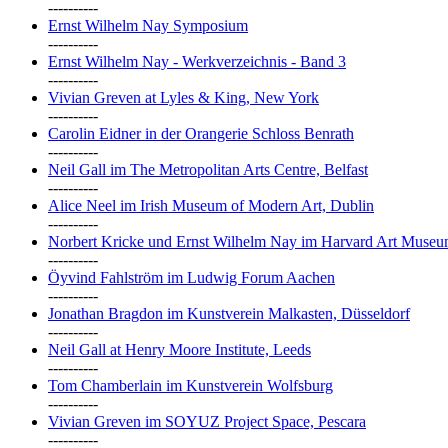
----------
Ernst Wilhelm Nay Symposium
----------
Ernst Wilhelm Nay - Werkverzeichnis - Band 3
----------
Vivian Greven at Lyles & King, New York
----------
Carolin Eidner in der Orangerie Schloss Benrath
----------
Neil Gall im The Metropolitan Arts Centre, Belfast
----------
Alice Neel im Irish Museum of Modern Art, Dublin
----------
Norbert Kricke und Ernst Wilhelm Nay im Harvard Art Muse
----------
Öyvind Fahlström im Ludwig Forum Aachen
----------
Jonathan Bragdon im Kunstverein Malkasten, Düsseldorf
----------
Neil Gall at Henry Moore Institute, Leeds
----------
Tom Chamberlain im Kunstverein Wolfsburg
----------
Vivian Greven im SOYUZ Project Space, Pescara
----------