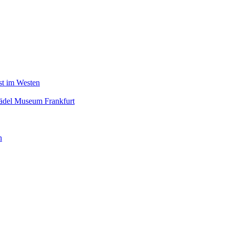
nst im Westen
tädel Museum Frankfurt
n