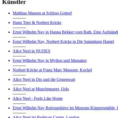
Künstler
Matthias Mansen at Schloss Gottorf
----------
Hann Trier & Norbert Kricke
----------
Ernst Wilhelm Nay in Hanna Bekker vom Rath. Eine Aufständi
----------
Ernst Wilhelm Nay, Norbert Kricke in Die Sammlung Haniel
----------
Alice Neel in NUDES
----------
Ernst Wilhelm Nay in Mythos und Massaker
----------
Norbert Kricke at Franz Marc Museum, Kochel
----------
Alice Neel in Dix und die Gegenwart
----------
Alice Neel at Munchmuseet, Oslo
----------
Alice Neel - Feels Like Home
----------
Ernst Wilhelm Nay Retrospektive im Museum Küppersmühle, 
----------
Alice Neel im Barbican Centre, London