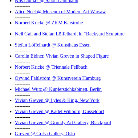
Nils Dunkel @ Salon Dahlmann
----------
Alice Neel @ Museum of Modern Art Warsaw
----------
Norbert Kricke @ ZKM Karstruhe
----------
Neil Gall and Stefan Löffelhardt in "Backyard Sculpture"
----------
Stefan Löffelhardt @ Kunsthaus Essen
----------
Carolin Eidner, Vivian Greven in Shaped Figure
----------
Norbert Kricke @ Triennale Fellbach
----------
Öyvind Fahlström @ Kunstverein Hamburg
----------
Michael Wutz @ Kupferstichkabinett, Berlin
----------
Vivian Greven @ Lyles & King, New York
----------
Vivian Greven @ Kadel Willborn, Düsseldorf
----------
Vivian Greven @ Grundy Art Gallery, Blackpool
----------
Greven @ Golsa Gallery, Oslo